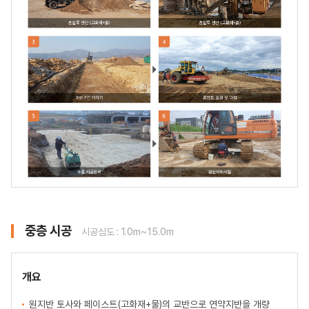
중층 시공
시공심도 : 1.0m~15.0m
개요
원지반 토사와 페이스트(고화재+물)의 교반으로 연약지반을 개량