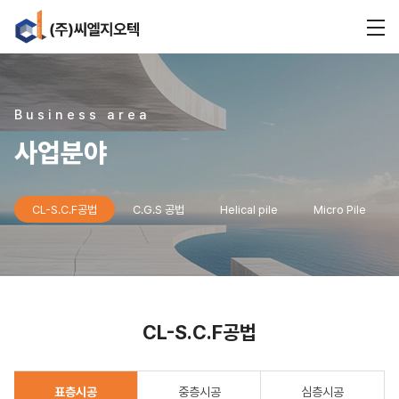
Business area
사업분야
CL-S.C.F공법
C.G.S 공법
Helical pile
Micro Pile
CL-S.C.F공법
표층시공
중층시공
심층시공