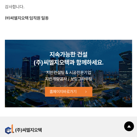
감사합니다.
㈜씨엘지오텍 임직원 일동
지속가능한 건설
(주)씨엘지오텍과 함께하세요.
지반컨설팅 & 시공전문기업
지반개량공사 / 보링그라우팅
홈페이지바로가기