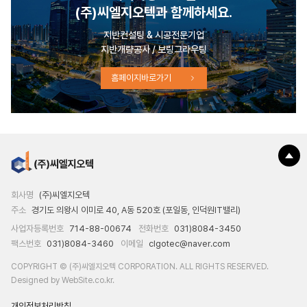
(주)씨엘지오텍과 함께하세요.
지반컨설팅 & 시공전문기업
지반개량공사 / 보링그라우팅
홈페이지바로가기
회사명
(주)씨엘지오텍
주소
경기도 의왕시 이미로 40, A동 520호 (포일동, 인덕원IT밸리)
사업자등록번호
714-88-00674
전화번호
031)8084-3450
팩스번호
031)8084-3460
이메일
clgotec@naver.com
COPYRIGHT © (주)씨엘지오텍 CORPORATION. ALL RIGHTS RESERVED.
Designed by WebSite.co.kr.
개인정보처리방침