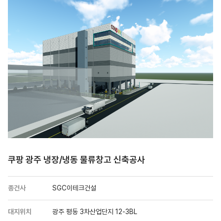
쿠팡 광주 냉장/냉동 물류창고 신축공사
종건사
SGC이테크건설
대지위치
광주 평동 3차산업단지 12-3BL