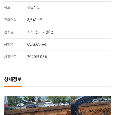
용도
물류창고
건축면적
3,641 m²
건축규모
지하1층 + 지상6층
공법명
CL-S.C.F공법
시공년도
2020년 08월
상세정보