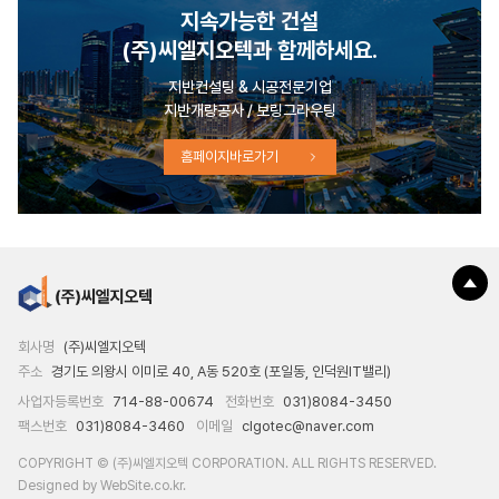
지속가능한 건설
(주)씨엘지오텍과 함께하세요.
지반컨설팅 & 시공전문기업
지반개량공사 / 보링그라우팅
홈페이지바로가기
회사명
(주)씨엘지오텍
주소
경기도 의왕시 이미로 40, A동 520호 (포일동, 인덕원IT밸리)
사업자등록번호
714-88-00674
전화번호
031)8084-3450
팩스번호
031)8084-3460
이메일
clgotec@naver.com
COPYRIGHT © (주)씨엘지오텍 CORPORATION. ALL RIGHTS RESERVED.
Designed by WebSite.co.kr.