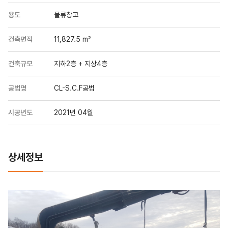
용도
물류창고
건축면적
11,827.5 m²
건축규모
지하2층 + 지상4층
공법명
CL-S.C.F공법
시공년도
2021년 04월
상세정보