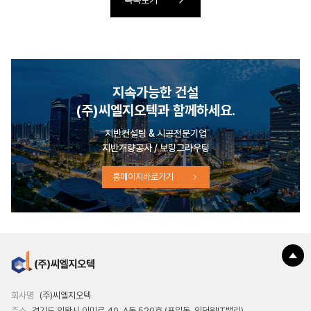
지속가능한 건설
(주)씨엘지오텍과 함께하세요.
지반컨설팅 & 시공전문기업
지반개량공사 / 보링그라우팅
홈페이지바로가기
회사명
(주)씨엘지오텍
주소
경기도 의왕시 이미로 40, A동 520호 (포일동, 인덕원IT밸리)