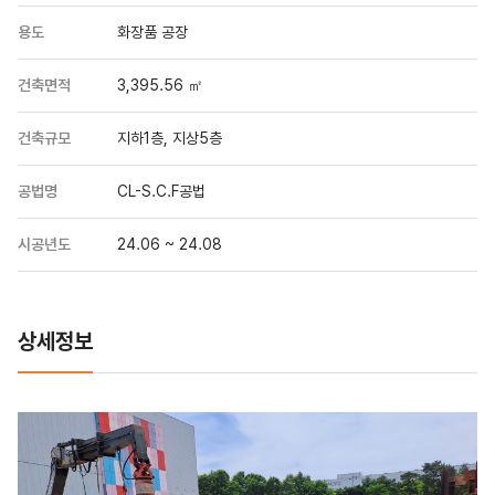
용도
화장품 공장
건축면적
3,395.56 ㎡
건축규모
지하1층, 지상5층
공법명
CL-S.C.F공법
시공년도
24.06 ~ 24.08
상세정보