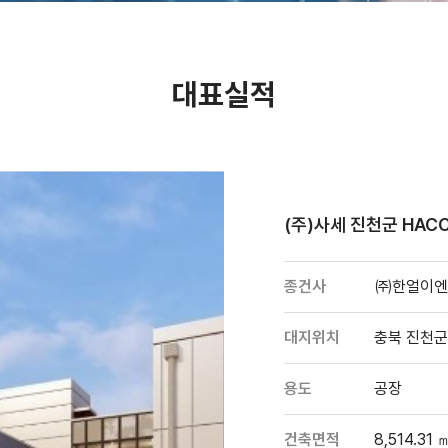
대표실적
(주)사세 진천군 HAC
종건사
㈜한얼이엔
대지위치
충북 진천군
용도
공장
건축면적
8,514.31 