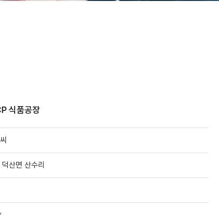
CP 식품공장
씨
 덕산면 산수리
㎡