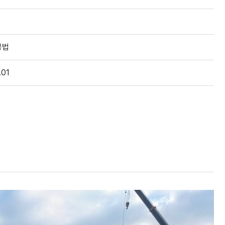
공법
.01