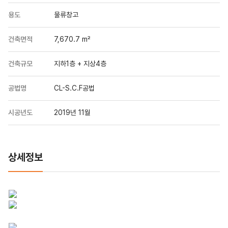
용도
물류창고
건축면적
7,670.7 m²
건축규모
지하1층 + 지상4층
공법명
CL-S.C.F공법
시공년도
2019년 11월
상세정보