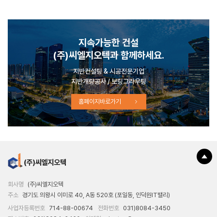
지속가능한 건설
(주)씨엘지오텍과 함께하세요.
지반컨설팅 & 시공전문기업
지반개량공사 / 보링그라우팅
홈페이지바로가기
회사명
(주)씨엘지오텍
주소
경기도 의왕시 이미로 40, A동 520호 (포일동, 인덕원IT밸리)
사업자등록번호
714-88-00674
전화번호
031)8084-3450