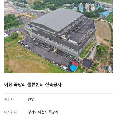
이천 죽당리 물류센터 신축공사
종건사
건우
대지위치
경기도 이천시 죽당리