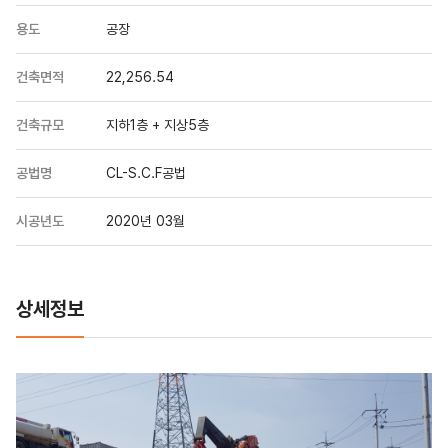
용도
공장
건축면적
22,256.54
건축규모
지하1층 + 지상5층
공법명
CL-S.C.F공법
시공년도
2020년 03월
상세정보