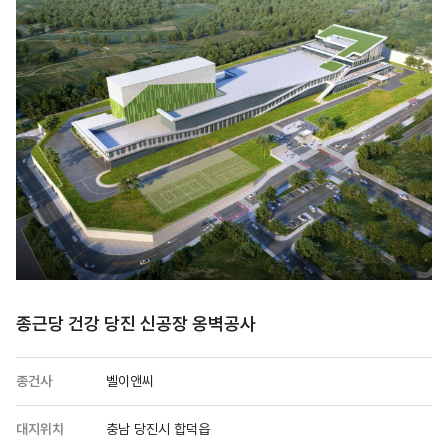
종근당 건강 당진 신공장 옹벽공사
종건사
벨이앤씨
대지위치
충남 당진시 합덕읍