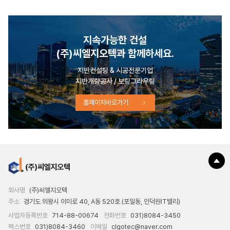
지속가능한 건설
(주)씨엘지오텍과 함께하세요.
지반컨설팅 & 시공전문기업
지반개량공사 / 보링그라우팅
홈페이지바로가기
회사명
(주)씨엘지오텍
주소
경기도 의왕시 이미로 40, A동 520호 (포일동, 인덕원IT밸리)
사업자등록번호
714-88-00674
전화번호
031)8084-3450
팩스번호
031)8084-3460
이메일
clgotec@naver.com