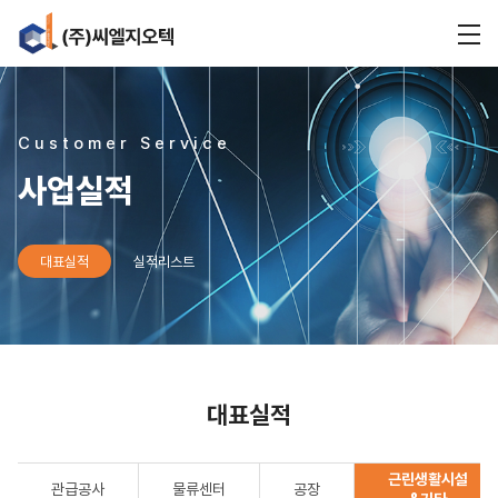
Customer Service
사업실적
대표실적
실적리스트
대표실적
근린생활시설
관급공사
물류센터
공장