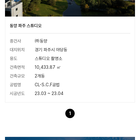
동양 파주 스튜디오
종건사
㈜동양
대지위치
경기 파주시 야당동
용도
스튜디오 촬영소
건축면적
10,433.87 ㎡
건축규모
2개동
공법명
CL-S.C.F공법
시공년도
23.03 ~ 23.04
1