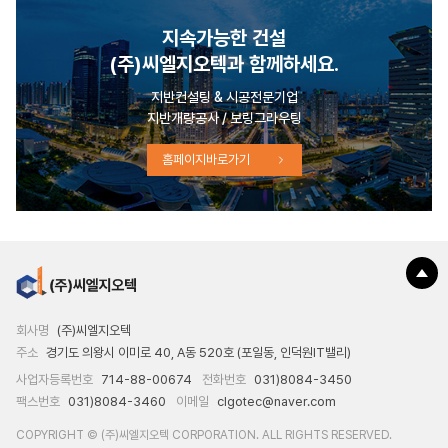
지속가능한 건설
(주)씨엘지오텍과 함께하세요.
지반컨설팅 & 시공전문기업
지반개량공사 / 보링그라우팅
홈페이지바로가기
회사명
(주)씨엘지오텍
주소
경기도 의왕시 이미로 40, A동 520호 (포일동, 인덕원IT밸리)
사업자등록번호
714-88-00674
전화번호
031)8084-3450
팩스번호
031)8084-3460
이메일
clgotec@naver.com
COPYRIGHT © (주)씨엘지오텍 CORPORATION. ALL RIGHTS RESERVED.